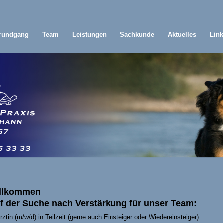
srundgang
Team
Leistungen
Sachkunde
Aktuelles
Lin
illkommen
uf der Suche nach Verstärkung für unser Team:
ärztin (m/w/d) in Teilzeit (gerne auch Einsteiger oder Wiedereinsteiger)