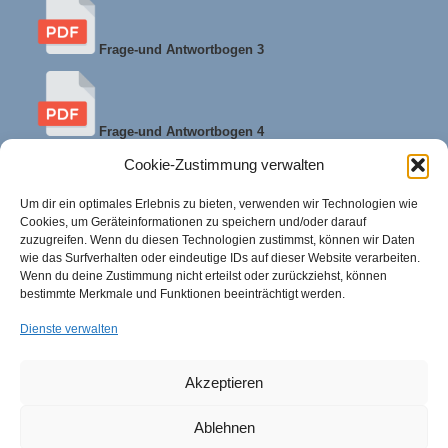
Frage-und Antwortbogen 3
Frage-und Antwortbogen 4
Cookie-Zustimmung verwalten
Um dir ein optimales Erlebnis zu bieten, verwenden wir Technologien wie
Frage-und Antwortbogen 5
Cookies, um Geräteinformationen zu speichern und/oder darauf
zuzugreifen. Wenn du diesen Technologien zustimmst, können wir Daten
wie das Surfverhalten oder eindeutige IDs auf dieser Website verarbeiten.
Wenn du deine Zustimmung nicht erteilst oder zurückziehst, können
bestimmte Merkmale und Funktionen beeinträchtigt werden.
Frage-und Antwortbogen 6
Dienste verwalten
Frage-und Antwortbogen 7
Akzeptieren
Ablehnen